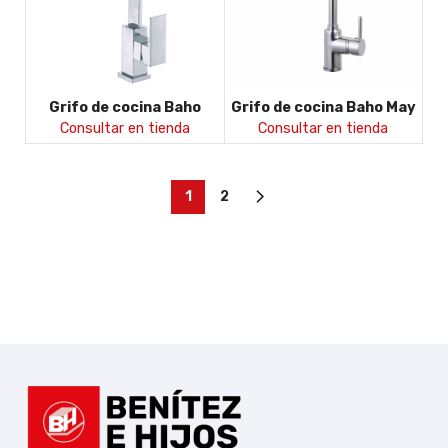
Grifo de cocina Baho
Grifo de cocina Baho May
Mapa
Consultar en tienda
Consultar en tienda
1
2