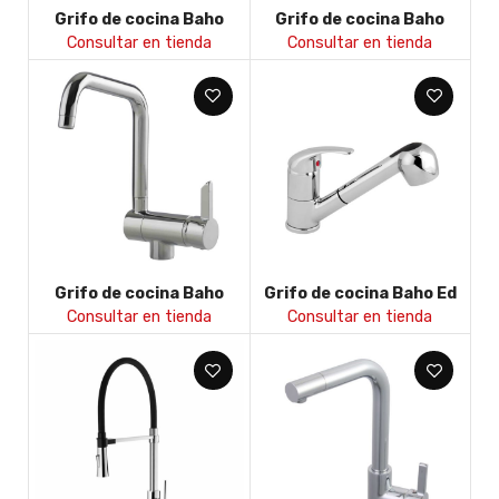
Grifo de cocina Baho
Grifo de cocina Baho
April pared caño alto
Basic 1000 cromo
Consultar en tienda
Consultar en tienda
Grifo de cocina Baho
Grifo de cocina Baho Ed
Dona 3 con caño abatible
Consultar en tienda
Consultar en tienda