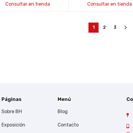
cromo caño alto
Consultar en tienda
Consultar en tienda
1
2
3
Páginas
Menú
Co
Sobre BH
Blog
Exposición
Contacto