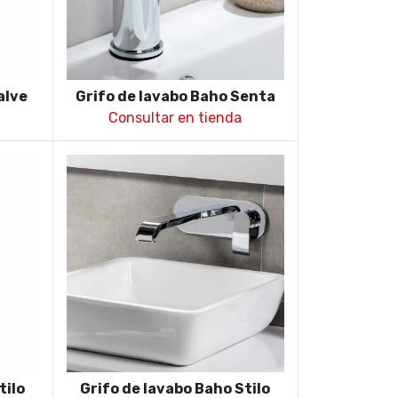
alve
Grifo de lavabo Baho Senta
cromo
Consultar en tienda
tilo
Grifo de lavabo Baho Stilo