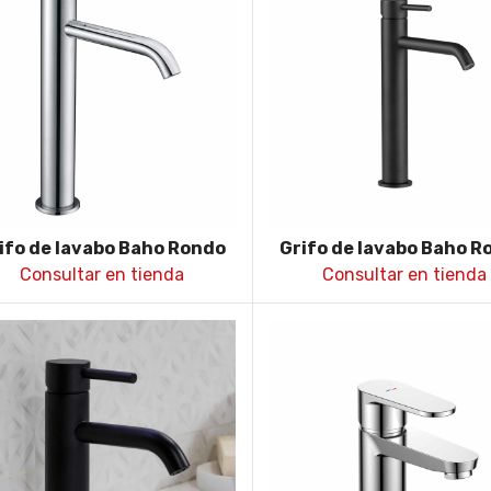
ifo de lavabo Baho Rondo
Grifo de lavabo Baho R
caño alto cromo
caño alto negro
Consultar en tienda
Consultar en tienda