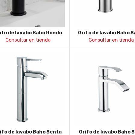
ifo de lavabo Baho Rondo
Grifo de lavabo Baho S
negro
Consultar en tienda
Consultar en tienda
ifo de lavabo Baho Senta
Grifo de lavabo Baho S