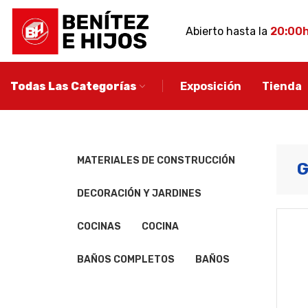
Abierto hasta la
20:00
Todas Las Categorías
Exposición
Tienda
MUEBLE DE BA
MATERIALES DE CONSTRUCCIÓN
G
Conjuntos de ba
DECORACIÓN Y JARDINES
Muebles de baño
auxiliares
COCINAS
COCINA
Espejos de baño
Apliques de baño
BAÑOS COMPLETOS
BAÑOS
Descubre más