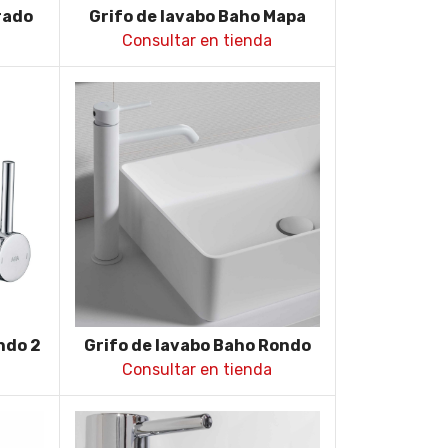
rado
Grifo de lavabo Baho Mapa
Consultar en tienda
ndo 2
Grifo de lavabo Baho Rondo
caño alto blanco
Consultar en tienda