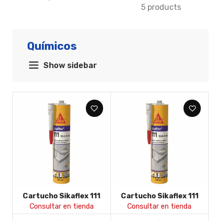
5 products
Químicos
Show sidebar
Cartucho Sikaflex 111
Cartucho Sikaflex 111
adhesivo y sellador
adhesivo y sellador
Consultar en tienda
Consultar en tienda
blanco
negro