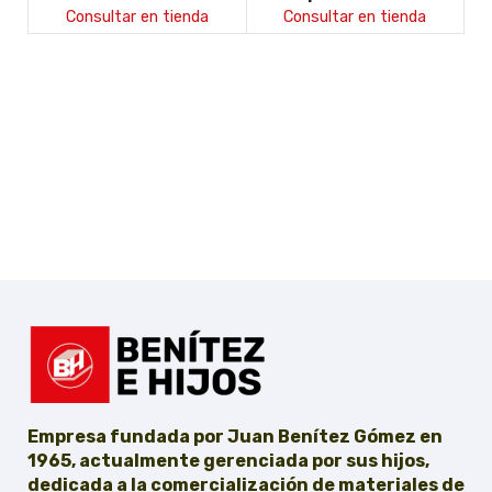
Purform negro
bote top 50 resina union
Consultar en tienda
Consultar en tienda
5kg
Empresa fundada por Juan Benítez Gómez en
1965, actualmente gerenciada por sus hijos,
dedicada a la comercialización de materiales de