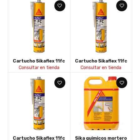
Cartucho Sikaflex 11fc
Cartucho Sikaflex 11fc
Purform blanco
Purform marron
Consultar en tienda
Consultar en tienda
Cartucho Sikaflex 11fc
Sika quimicos mortero