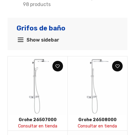
98 products
Grifos de baño
Show sidebar
Grohe 26507000
Grohe 26508000
Sistema ducha
Sistema ducha
Consultar en tienda
Consultar en tienda
Smartactive 310 ducha
Smartactive 310 ducha
mural multijet Duo
mural multijet Duo