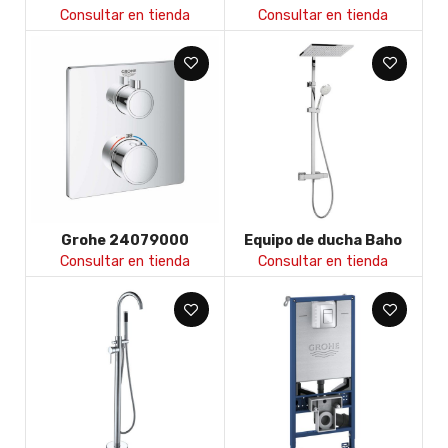
Tempesta 250
Esmart Cosmo D emp,
Consultar en tienda
Consultar en tienda
sist.ducha term.rociador
ducha mural 210, set
redondo
teled NTempesta
Grohe 24079000
Equipo de ducha Baho
Grohtherm Termostato
Emo termostatico plus
Consultar en tienda
Consultar en tienda
Square de 2 vías con
telescopico
Aquadimmer ducha
/ducha