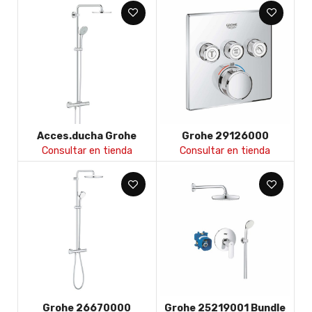
termost.redondo 3 vias
termost.cuadrado 3 vias
Acces.ducha Grohe
Grohe 29126000
euphoria 27964000
termostato
Consultar en tienda
Consultar en tienda
conj.ducha 210mm
smartcontrol 3,
cuadrado
Grohe 26670000
Grohe 25219001 Bundle