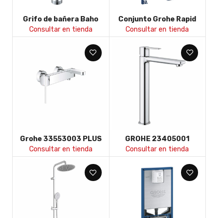
Grifo de bañera Baho
Conjunto Grohe Rapid
Rondo Exenta cromo
SLX 39603000
Consultar en tienda
Consultar en tienda
Grohe 33553003 PLUS
GROHE 23405001
Monomando para baño y
LINEARE MONOM LAVABO
Consultar en tienda
Consultar en tienda
ducha 1/2&amp;quot;
XL CUERPO LISO