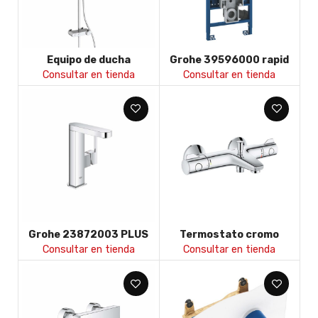
Equipo de ducha
Grohe 39596000 rapid
Termostatica Baho Atrio
slx wc 3-6 litros 1,13
Consultar en tienda
Consultar en tienda
telescopico
Grohe 23872003 PLUS
Termostato cromo
Monomando de lavabo de
Grohe 34567000 G800
Consultar en tienda
Consultar en tienda
1/2 c/liso con vaciador
baño/ducha
push-open Tamaño – M