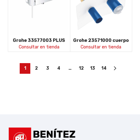
Grohe 33577003 PLUS
Grohe 23571000 cuerpo
Monomando de ducha
universal 1/2 para
Consultar en tienda
Consultar en tienda
1/2&amp;amp;quot;
monomandos murales
1
2
3
4
…
12
13
14