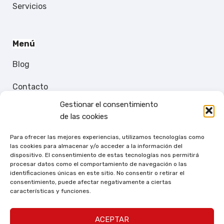
Servicios
Menú
Blog
Contacto
Gestionar el consentimiento
Política de Privacidad
de las cookies
Aviso Legal
Para ofrecer las mejores experiencias, utilizamos tecnologías como
las cookies para almacenar y/o acceder a la información del
dispositivo. El consentimiento de estas tecnologías nos permitirá
procesar datos como el comportamiento de navegación o las
Contáctenos
identificaciones únicas en este sitio. No consentir o retirar el
consentimiento, puede afectar negativamente a ciertas
Benítez e Hijos, S.L. Ctra. de la Lapa, s/n. 06300
características y funciones.
Zafra(Badajoz)
(+34) 924 550 856
ACEPTAR