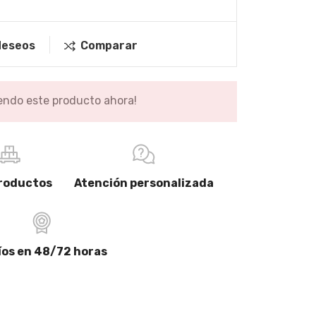
 deseos
Comparar
endo este producto ahora!
ideas para el baño
Accessories for your Bathroom
roductos
Atención personalizada
READ MORE
íos en 48/72 horas