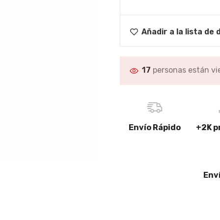
Limpiacristales
Lavabos, Baños
CHA
completos
Papeleras
Añadir a la lista de
Descubre más
GRIFOS DE BAÑO
Complementos de
17
personas están vi
MAMPARAS DUCHA-
grifería
BAÑERA
Grifos de lavabo
Mamparas para platos de
ducha
Grifos de bañera
Mamparas para bañera
Grifos de ducha
Envío Rápido
+2K p
romasaje
Mamparas para platos de
Conjuntos de ducha
ducha,Baños completos
Descubre más
Env