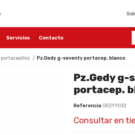
h
Sob
Servicios
Contacto
 portacepillos
Pz.Gedy g-seventy portacep. blanco
ÑO
ACCESORIOS BAÑO
SANITARIO
Pz.Gedy g-
ño
Portarrollos
Lavabos
portacep. b
Escobilleros
Inodoros
Toalleros
Bidés
Referencia
GEDYY032
Dispensadores de jabón
Tapas y asientos
Jaboneras
Consultar en ti
Accesorios sanitarios
Perchas para baño
Cisternas