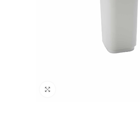
PLATOS DE DU
Platos de ducha
rectangulares
Platos de ducha
cuadrados
Platos de ducha
angulares
BAÑERAS
Bañeras sin hid
Click to enlarge