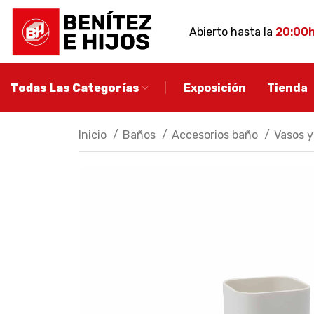
Abierto hasta la
20:00
Todas Las Categorías
Exposición
Tienda
Inicio
Baños
Accesorios baño
Vasos y
MUEBLE DE BA
Conjuntos de ba
Muebles de baño
auxiliares
Espejos de baño
Apliques de baño
Descubre más