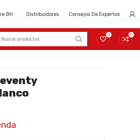
re BH
Distribuidores
Consejos De Expertos
0
0
seventy
lanco
enda