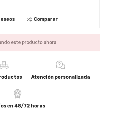
 deseos
Comparar
endo este producto ahora!
ideas para el baño
Accessories for your Bathroom
roductos
Atención personalizada
READ MORE
íos en 48/72 horas