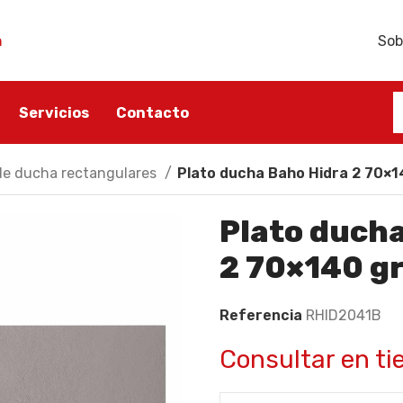
h
Sob
Servicios
Contacto
de ducha rectangulares
Plato ducha Baho Hidra 2 70×14
ÑO
ACCESORIOS BAÑO
SANITARIO
Plato ducha
ño
Portarrollos
Lavabos
2 70×140 gr
Escobilleros
Inodoros
Toalleros
Bidés
Referencia
RHID2041B
Dispensadores de jabón
Tapas y asientos
Jaboneras
Consultar en ti
Accesorios sanitarios
Perchas para baño
Cisternas