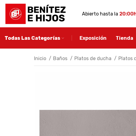
Abierto hasta la
20:00
Todas Las Categorías
Exposición
Tienda
Inicio
Baños
Platos de ducha
Platos 
MUEBLE DE BA
Conjuntos de ba
Muebles de baño
auxiliares
Espejos de baño
Apliques de baño
Descubre más