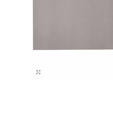
PLATOS DE DU
Platos de ducha
rectangulares
Platos de ducha
cuadrados
Platos de ducha
angulares
BAÑERAS
Bañeras sin hid
Click to enlarge