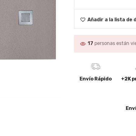
Limpiacristales
Lavabos, Baños
CHA
completos
Papeleras
Añadir a la lista de
Descubre más
GRIFOS DE BAÑO
Complementos de
17
personas están vi
MAMPARAS DUCHA-
grifería
BAÑERA
Grifos de lavabo
Mamparas para platos de
ducha
Grifos de bañera
Mamparas para bañera
Grifos de ducha
Envío Rápido
+2K p
romasaje
Mamparas para platos de
Conjuntos de ducha
ducha,Baños completos
Descubre más
Env