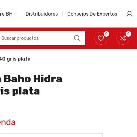
re BH
Distribuidores
Consejos De Expertos
0
0
0 gris plata
 Baho Hidra
is plata
enda