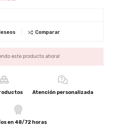
 deseos
Comparar
endo este producto ahora!
ideas para el baño
Accessories for your Bathroom
READ MORE
roductos
Atención personalizada
íos en 48/72 horas