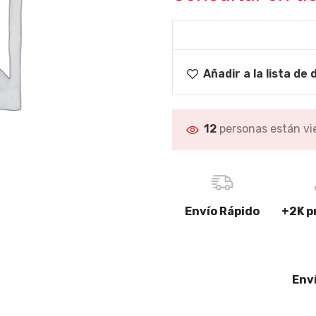
Limpiacristales
Lavabos, Baños
CHA
completos
Papeleras
Descubre más
GRIFOS DE BAÑO
Añadir a la lista de
Complementos de
MAMPARAS DUCHA-
grifería
BAÑERA
Grifos de lavabo
12
personas están vi
Mamparas para platos de
ducha
Grifos de bañera
Mamparas para bañera
Grifos de ducha
romasaje
Mamparas para platos de
Conjuntos de ducha
Envío Rápido
+2K p
ducha,Baños completos
Descubre más
Env