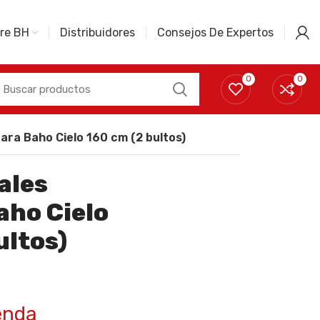
re BH
Distribuidores
Consejos De Expertos
0
0
ra Baho Cielo 160 cm (2 bultos)
ales
ho Cielo
ultos)
enda