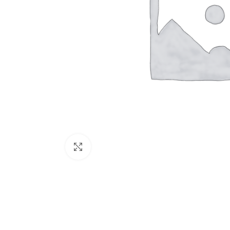
PLATOS DE DU
Platos de ducha
rectangulares
Platos de ducha
cuadrados
Platos de ducha
angulares
BAÑERAS
Bañeras sin hid
Click to enlarge