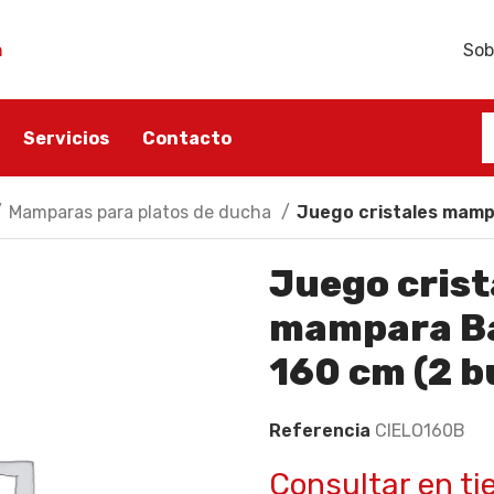
h
Sob
Servicios
Contacto
Mamparas para platos de ducha
Juego cristales mampa
ÑO
ACCESORIOS BAÑO
SANITARIO
Juego crist
ño
Portarrollos
Lavabos
mampara Ba
Escobilleros
Inodoros
Toalleros
Bidés
160 cm (2 b
Dispensadores de jabón
Tapas y asientos
Referencia
CIELO160B
Jaboneras
Accesorios sanitarios
Perchas para baño
Cisternas
Consultar en ti