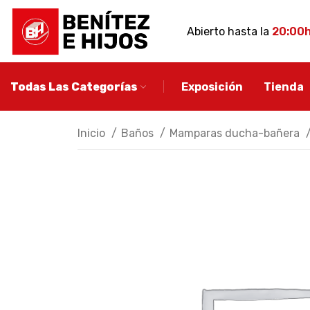
Abierto hasta la
20:00
Todas Las Categorías
Exposición
Tienda
Inicio
Baños
Mamparas ducha-bañera
MUEBLE DE BA
Conjuntos de ba
Muebles de baño
auxiliares
Espejos de baño
Apliques de baño
Descubre más