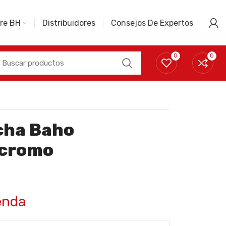
re BH
Distribuidores
Consejos De Expertos
0
0
cha Baho
 cromo
enda