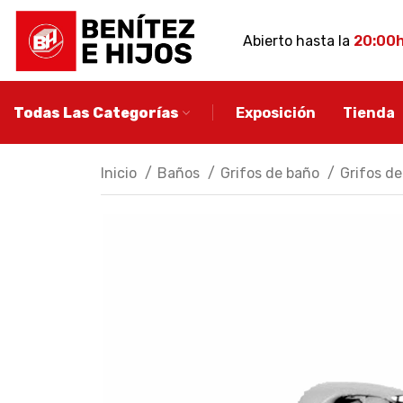
Abierto hasta la
20:00
Todas Las Categorías
Exposición
Tienda
Inicio
Baños
Grifos de baño
Grifos d
MUEBLE DE BA
Conjuntos de ba
Muebles de baño
auxiliares
Espejos de baño
Apliques de baño
Descubre más