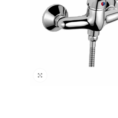
PLATOS DE DU
Platos de ducha
rectangulares
Platos de ducha
cuadrados
Platos de ducha
angulares
BAÑERAS
Bañeras sin hid
Click to enlarge