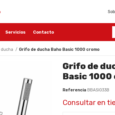
h
Sob
Servicios
Contacto
e ducha
Grifo de ducha Baho Basic 1000 cromo
ÑO
ACCESORIOS BAÑO
SANITARIO
Grifo de du
ño
Portarrollos
Lavabos
Basic 1000
Escobilleros
Inodoros
Toalleros
Bidés
Referencia
BBASI033B
Dispensadores de jabón
Tapas y asientos
Jaboneras
Consultar en ti
Accesorios sanitarios
Perchas para baño
Cisternas