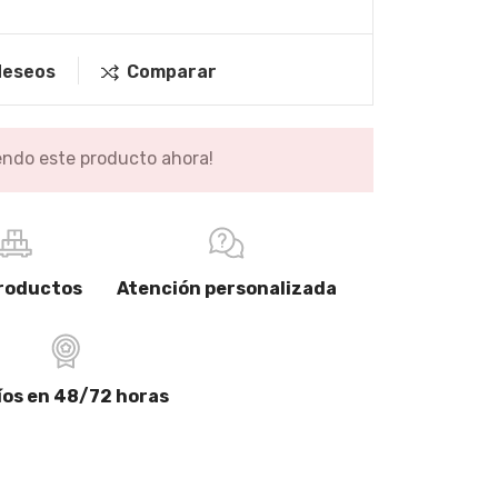
 deseos
Comparar
endo este producto ahora!
ideas para el baño
Accessories for your Bathroom
roductos
Atención personalizada
READ MORE
íos en 48/72 horas