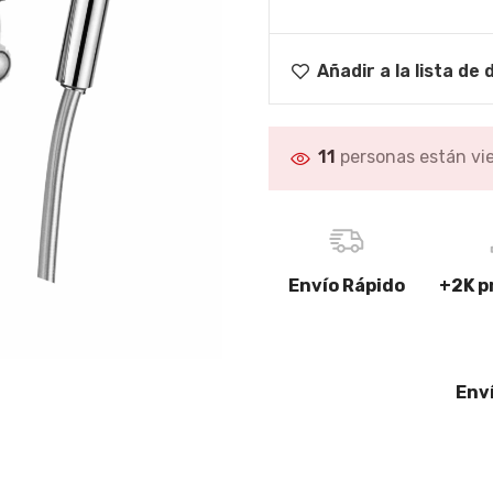
Limpiacristales
Lavabos, Baños
CHA
completos
Papeleras
Añadir a la lista de
Descubre más
GRIFOS DE BAÑO
Complementos de
11
personas están vi
MAMPARAS DUCHA-
grifería
BAÑERA
Grifos de lavabo
Mamparas para platos de
ducha
Grifos de bañera
Mamparas para bañera
Grifos de ducha
Envío Rápido
+2K p
romasaje
Mamparas para platos de
Conjuntos de ducha
ducha,Baños completos
Descubre más
Env