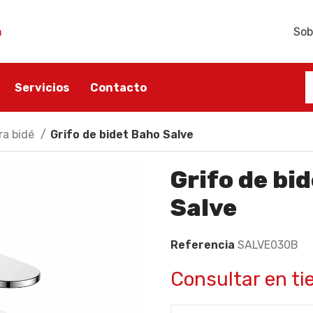
h
Sob
Servicios
Contacto
ra bidé
Grifo de bidet Baho Salve
ÑO
ACCESORIOS BAÑO
SANITARIO
Grifo de bi
ño
Portarrollos
Lavabos
Salve
Escobilleros
Inodoros
Toalleros
Bidés
Referencia
SALVE030B
Dispensadores de jabón
Tapas y asientos
Jaboneras
Consultar en ti
Accesorios sanitarios
Perchas para baño
Cisternas