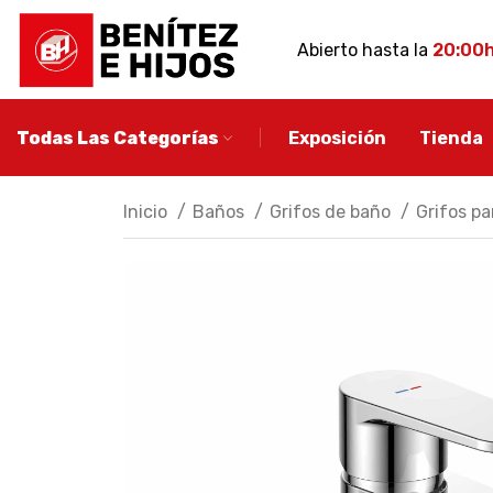
Abierto hasta la
20:00
Todas Las Categorías
Exposición
Tienda
Inicio
Baños
Grifos de baño
Grifos pa
MUEBLE DE BA
Conjuntos de ba
Muebles de baño
auxiliares
Espejos de baño
Apliques de baño
Descubre más